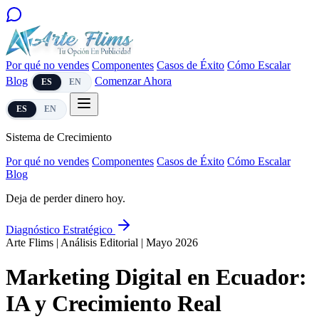
Por qué no vendes
Componentes
Casos de Éxito
Cómo Escalar
Blog
Comenzar Ahora
ES
EN
ES
EN
Sistema de Crecimiento
Por qué no vendes
Componentes
Casos de Éxito
Cómo Escalar
Blog
Deja de perder dinero hoy.
Diagnóstico Estratégico
Arte Flims | Análisis Editorial | Mayo 2026
Marketing Digital en Ecuador:
IA y Crecimiento Real